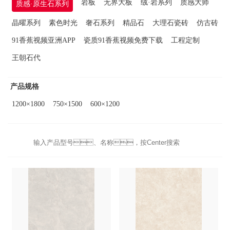
岩板
无界大板
绒·岩系列
质感大师
质感·原生石系列
晶曜系列
素色时光
奢石系列
精品石
大理石瓷砖
仿古砖
91香蕉视频亚洲APP
瓷质91香蕉视频免费下载
工程定制
王朝石代
产品规格
1200×1800
750×1500
600×1200